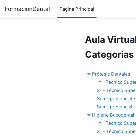
Salta al contenido principal
FormacionDental
Página Principal
Aula Virtua
Categorías
Prótesis Dentales
1º - Técnico Supe
2º - Técnico Supe
Semi-presencial -
Semi-presencial -
Higiene Bucodental
1º - Técnico Supe
2º - Técnico Supe