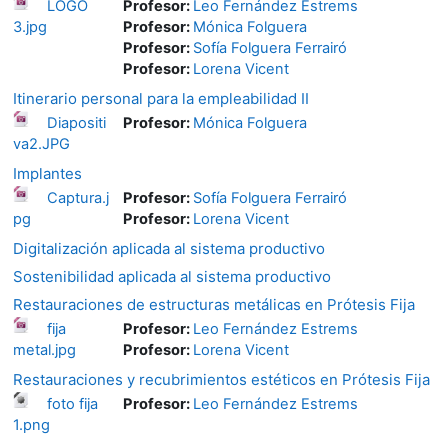
LOGO
Profesor:
Leo Fernández Estrems
3.jpg
Profesor:
Mónica Folguera
Profesor:
Sofía Folguera Ferrairó
Profesor:
Lorena Vicent
Itinerario personal para la empleabilidad II
Diapositi
Profesor:
Mónica Folguera
va2.JPG
Implantes
Captura.j
Profesor:
Sofía Folguera Ferrairó
pg
Profesor:
Lorena Vicent
Digitalización aplicada al sistema productivo
Sostenibilidad aplicada al sistema productivo
Restauraciones de estructuras metálicas en Prótesis Fija
fija
Profesor:
Leo Fernández Estrems
metal.jpg
Profesor:
Lorena Vicent
Restauraciones y recubrimientos estéticos en Prótesis Fija
foto fija
Profesor:
Leo Fernández Estrems
1.png