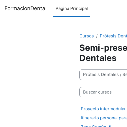
Salta al contenido principal
FormacionDental
Página Principal
Cursos
Prótesis Den
Semi-presen
Dentales
Categorías
Buscar cursos
Proyecto intermodular 
Itinerario personal para
Zona Común