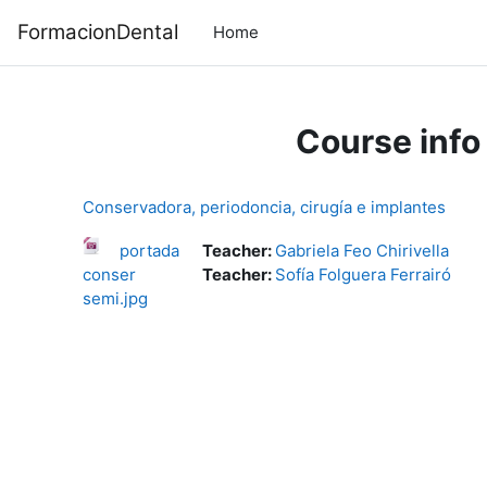
Skip to main content
FormacionDental
Home
Course info
Conservadora, periodoncia, cirugía e implantes
portada
Teacher:
Gabriela Feo Chirivella
conser
Teacher:
Sofía Folguera Ferrairó
semi.jpg