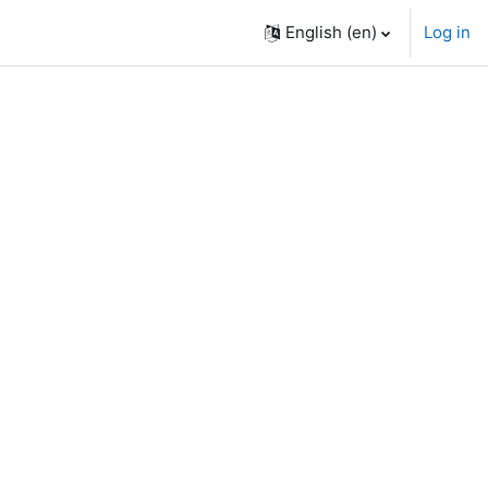
English ‎(en)‎
Log in