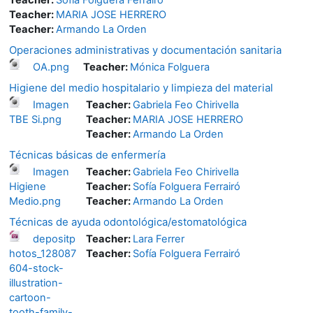
Teacher:
MARIA JOSE HERRERO
Teacher:
Armando La Orden
Operaciones administrativas y documentación sanitaria
OA.png
Teacher:
Mónica Folguera
Higiene del medio hospitalario y limpieza del material
Imagen
Teacher:
Gabriela Feo Chirivella
TBE Si.png
Teacher:
MARIA JOSE HERRERO
Teacher:
Armando La Orden
Técnicas básicas de enfermería
Imagen
Teacher:
Gabriela Feo Chirivella
Higiene
Teacher:
Sofía Folguera Ferrairó
Medio.png
Teacher:
Armando La Orden
Técnicas de ayuda odontológica/estomatológica
depositp
Teacher:
Lara Ferrer
hotos_128087
Teacher:
Sofía Folguera Ferrairó
604-stock-
illustration-
cartoon-
tooth-family-