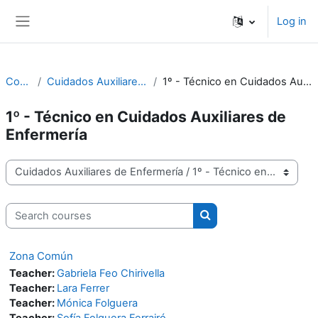
Skip to main content
Log in
Side panel
Courses
Cuidados Auxiliares de Enfermería
1º - Técnico en Cuidados Auxiliares de Enfermería
1º - Técnico en Cuidados Auxiliares de
Enfermería
Course categories
Search courses
Search courses
Zona Común
Teacher:
Gabriela Feo Chirivella
Teacher:
Lara Ferrer
Teacher:
Mónica Folguera
Teacher:
Sofía Folguera Ferrairó