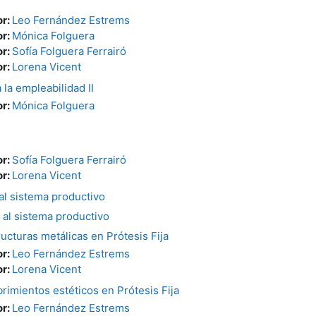
or:
Leo Fernández Estrems
or:
Mónica Folguera
or:
Sofía Folguera Ferrairó
or:
Lorena Vicent
 la empleabilidad II
or:
Mónica Folguera
or:
Sofía Folguera Ferrairó
or:
Lorena Vicent
 al sistema productivo
 al sistema productivo
ucturas metálicas en Prótesis Fija
or:
Leo Fernández Estrems
or:
Lorena Vicent
rimientos estéticos en Prótesis Fija
or:
Leo Fernández Estrems