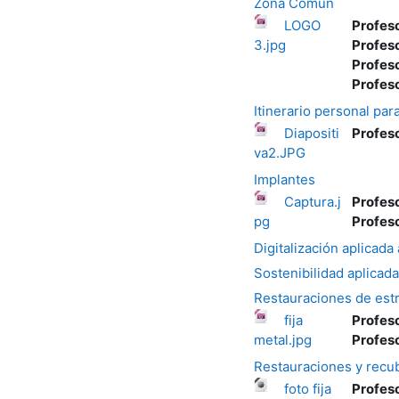
Zona Común
LOGO
Profes
3.jpg
Profes
Profes
Profes
Itinerario personal para
Diapositi
Profes
va2.JPG
Implantes
Captura.j
Profes
pg
Profes
Digitalización aplicada
Sostenibilidad aplicada
Restauraciones de estr
fija
Profes
metal.jpg
Profes
Restauraciones y recub
foto fija
Profes