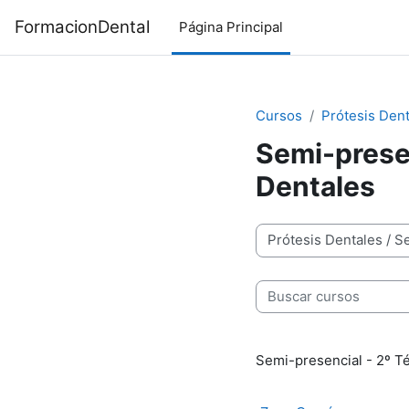
Salta al contenido principal
FormacionDental
Página Principal
Cursos
Prótesis Den
Semi-presen
Dentales
Categorías
Buscar cursos
Semi-presencial - 2º T